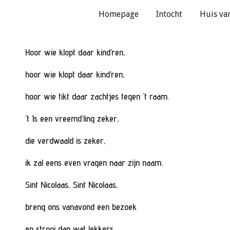
Homepage
Intocht
Huis van
ip to main content
Skip to navigat
Hoor wie klopt daar kind’ren,
hoor wie klopt daar kind’ren,
hoor wie tikt daar zachtjes tegen ‘t raam.
‘t Is een vreemd’ling zeker,
die verdwaald is zeker,
ik zal eens even vragen naar zijn naam.
Sint Nicolaas, Sint Nicolaas,
breng ons vanavond een bezoek
en strooi dan wat lekkers,